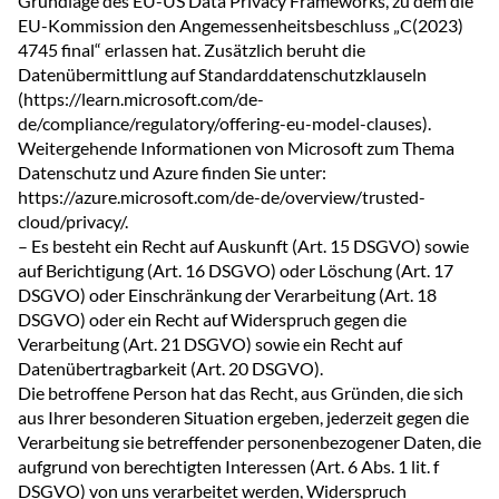
Grundlage des EU-US Data Privacy Frameworks, zu dem die
EU-Kommission den Angemessenheitsbeschluss „C(2023)
4745 final“ erlassen hat. Zusätzlich beruht die
Datenübermittlung auf Standarddatenschutzklauseln
(https://learn.microsoft.com/de-
de/compliance/regulatory/offering-eu-model-clauses).
Weitergehende Informationen von Microsoft zum Thema
Datenschutz und Azure finden Sie unter:
https://azure.microsoft.com/de-de/overview/trusted-
cloud/privacy/.
– Es besteht ein Recht auf Auskunft (Art. 15 DSGVO) sowie
auf Berichtigung (Art. 16 DSGVO) oder Löschung (Art. 17
DSGVO) oder Einschränkung der Verarbeitung (Art. 18
DSGVO) oder ein Recht auf Widerspruch gegen die
Verarbeitung (Art. 21 DSGVO) sowie ein Recht auf
Datenübertragbarkeit (Art. 20 DSGVO).
Die betroffene Person hat das Recht, aus Gründen, die sich
aus Ihrer besonderen Situation ergeben, jederzeit gegen die
Verarbeitung sie betreffender personenbezogener Daten, die
aufgrund von berechtigten Interessen (Art. 6 Abs. 1 lit. f
DSGVO) von uns verarbeitet werden, Widerspruch