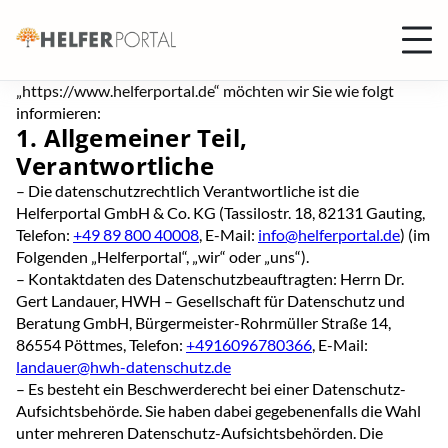
Datenschutzerklärung
Helferportal
Über die datenschutzrechtlich relevanten Aspekte bei der
Nutzung des Helferportals unter
„https://www.helferportal.de“ möchten wir Sie wie folgt
informieren:
1. Allgemeiner Teil,
Verantwortliche
– Die datenschutzrechtlich Verantwortliche ist die
Helferportal GmbH & Co. KG (Tassilostr. 18, 82131 Gauting,
Telefon:
+49 89 800 40008
, E-Mail:
info@helferportal.de
) (im
Folgenden „Helferportal“, „wir“ oder „uns“).
– Kontaktdaten des Datenschutzbeauftragten: Herrn Dr.
Gert Landauer, HWH – Gesellschaft für Datenschutz und
Beratung GmbH, Bürgermeister-Rohrmüller Straße 14,
86554 Pöttmes, Telefon:
+4916096780366
, E-Mail:
landauer@hwh-datenschutz.de
– Es besteht ein Beschwerderecht bei einer Datenschutz-
Aufsichtsbehörde. Sie haben dabei gegebenenfalls die Wahl
unter mehreren Datenschutz-Aufsichtsbehörden. Die