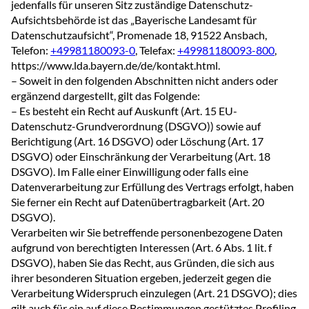
jedenfalls für unseren Sitz zuständige Datenschutz-
Aufsichtsbehörde ist das „Bayerische Landesamt für
Datenschutzaufsicht“, Promenade 18, 91522 Ansbach,
Telefon:
+49981180093-0
, Telefax:
+49981180093-800
,
https://www.lda.bayern.de/de/kontakt.html.
– Soweit in den folgenden Abschnitten nicht anders oder
ergänzend dargestellt, gilt das Folgende:
– Es besteht ein Recht auf Auskunft (Art. 15 EU-
Datenschutz-Grundverordnung (DSGVO)) sowie auf
Berichtigung (Art. 16 DSGVO) oder Löschung (Art. 17
DSGVO) oder Einschränkung der Verarbeitung (Art. 18
DSGVO). Im Falle einer Einwilligung oder falls eine
Datenverarbeitung zur Erfüllung des Vertrags erfolgt, haben
Sie ferner ein Recht auf Datenübertragbarkeit (Art. 20
DSGVO).
Verarbeiten wir Sie betreffende personenbezogene Daten
aufgrund von berechtigten Interessen (Art. 6 Abs. 1 lit. f
DSGVO), haben Sie das Recht, aus Gründen, die sich aus
ihrer besonderen Situation ergeben, jederzeit gegen die
Verarbeitung Widerspruch einzulegen (Art. 21 DSGVO); dies
gilt auch für ein auf diese Bestimmungen gestütztes Profiling.