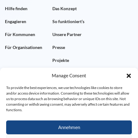
Hilfe finden
Das Konzept
Engagieren
So funktioniert’s
Für Kommunen
Unsere Partner
Für Organisationen
Presse
Projekte
Manage Consent
KONTAKT
RECHTLICHES
To provide the best experiences, we use technologies like cookies to store
and/or access device information. Consenting to these technologies will allow
Kontakt aufnehmen
Impressum
us to process data such as browsing behavior or unique IDs on this site. Not
consenting or withdrawing consent, may adversely affect certain features and
Demo vereinbaren
Datenschutz
functions.
FAQ
AGB
Annehmen
Widerrufsrecht