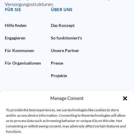
Versorgungsstrukturen.
FÜR SIE
ÜBER UNS
Hilfe finden
Das Konzept
Engagieren
So funktioniert’s
Für Kommunen
Unsere Partner
Für Organisationen
Presse
Projekte
KONTAKT
RECHTLICHES
Manage Consent
Kontakt aufnehmen
Impressum
To provide the best experiences, we use technologies like cookies to store
and/or access device information. Consenting to these technologies will allow
Demo vereinbaren
us to process data such as browsing behavior or unique IDs on this site. Not
Datenschutz
consenting or withdrawing consent, may adversely affect certain features and
functions.
FAQ
AGB