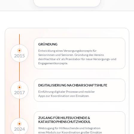
GRÜNDUNG
Entwicklung eines Versorgungskonzepts für
2015
Seniorinnen und Senioren. Gründung des Vereins
deinNachbar e.V. als Praxislabor für neue Versorgungs- und
Engagementkonzepte.
DIGITALISIERUNG NACHBARSCHAFTSHILFE
2017
Einführung digitaler Prozesse und mobiler
Apps zur Koordination von Einsätzen.
ZUGANG FÜR HILFESUCHENDE &
KATASTROPHENSCHUTZMODUL
2024
Webzugang für Hilfesuchende und Integration
eines Moduls zur Koordination großer Einsätze