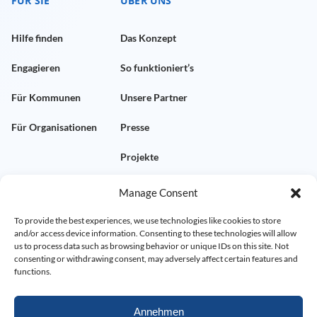
FÜR SIE
ÜBER UNS
Hilfe finden
Das Konzept
Engagieren
So funktioniert’s
Für Kommunen
Unsere Partner
Für Organisationen
Presse
Projekte
Manage Consent
KONTAKT
RECHTLICHES
To provide the best experiences, we use technologies like cookies to store
and/or access device information. Consenting to these technologies will allow
Kontakt aufnehmen
Impressum
us to process data such as browsing behavior or unique IDs on this site. Not
consenting or withdrawing consent, may adversely affect certain features and
Demo vereinbaren
Datenschutz
functions.
FAQ
AGB
Annehmen